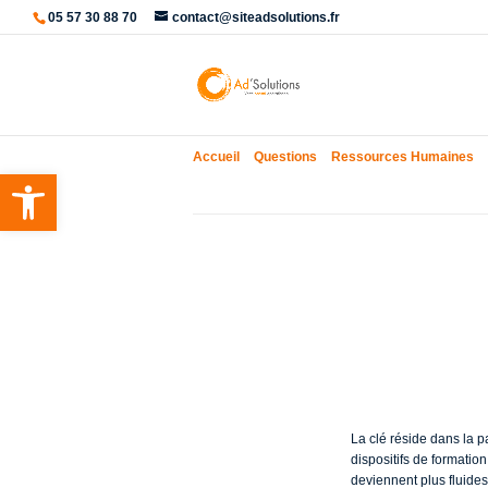
05 57 30 88 70
contact@siteadsolutions.fr
Accueil
»
Questions
»
Ressources Humaines
»
Ouvrir la barre d’outils
Comment imp
transformat
La clé réside dans la p
dispositifs de formatio
deviennent plus fluides