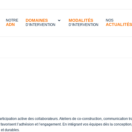
DOMAINES
MODALITÉS
NOTRE
NOS
ADN
ACTUALITÉS
D’INTERVENTION
D’INTERVENTION
Comment impliquer vos équipes dans les transformations RH ?
liquer vos équipes
ions RH ?
articipation active des collaborateurs. Ateliers de co-construction, communication t
n favorisent l’adhésion et l’engagement. En intégrant vos équipes dès la conception,
 et durables.