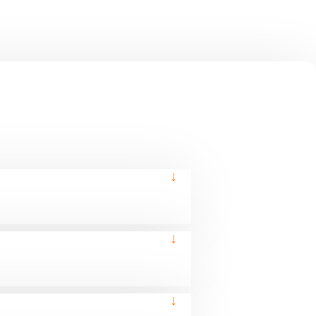
↓
↓
↓