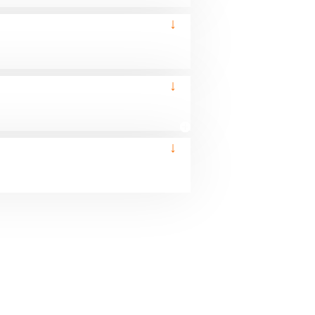
↓
↓
↓