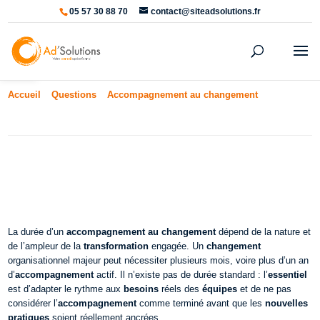
05 57 30 88 70
contact@siteadsolutions.fr
Ouvrir la barre d’outils
Accueil
»
Questions
»
Accompagnement au changement
»
Combien
de temps dure un accompagnement au changement ?
Combien de temps dure un
accompagnement au changement ?
La durée d’un
accompagnement au changement
dépend de la nature et
de l’ampleur de la
transformation
engagée. Un
changement
organisationnel majeur peut nécessiter plusieurs mois, voire plus d’un an
d’
accompagnement
actif. Il n’existe pas de durée standard : l’
essentiel
est d’adapter le rythme aux
besoins
réels des
équipes
et de ne pas
considérer l’
accompagnement
comme terminé avant que les
nouvelles
pratiques
soient réellement ancrées.