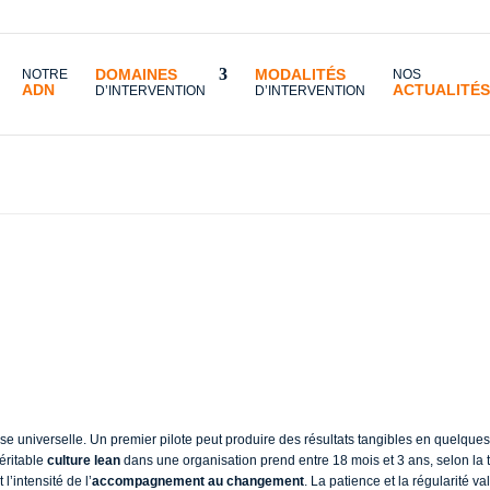
DOMAINES
MODALITÉS
NOTRE
NOS
ADN
ACTUALITÉS
D’INTERVENTION
D’INTERVENTION
ien de temps prévoir pour un déploiement réussi ?
temps prévoir pour
 réussi ?
nse universelle. Un premier pilote peut produire des résultats tangibles en quelqu
éritable
culture lean
dans une organisation prend entre 18 mois et 3 ans, selon la tai
l’intensité de l’
accompagnement au changement
. La patience et la régularité v