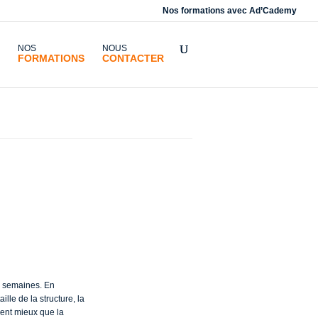
Nos formations avec
Ad’Cademy
NOS
NOUS
FORMATIONS
CONTACTER
 un
es semaines. En
lle de la structure, la
alent mieux que la