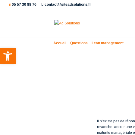
05 57 30 88 70
contact@siteadsolutions.fr
Accueil
»
Questions
»
Lean management
»
Comb
Ouvrir la barre d’outils
Combien de 
déploiement
Il n’existe pas de répo
revanche, ancrer une v
maturité managériale et 