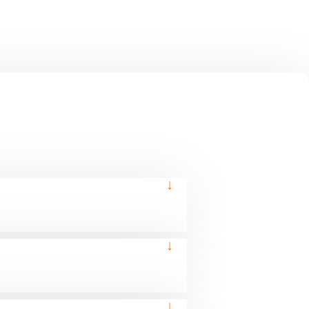
↓
↓
↓