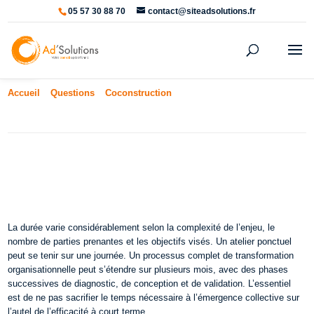
05 57 30 88 70
contact@siteadsolutions.fr
Ouvrir la barre d’outils
Accueil
»
Questions
»
Coconstruction
»
Combien de temps prévoir
pour un processus de coconstruction ?
Combien de temps prévoir pour un
processus de coconstruction ?
La durée varie considérablement selon la complexité de l’enjeu, le
nombre de parties prenantes et les objectifs visés. Un atelier ponctuel
peut se tenir sur une journée. Un processus complet de transformation
organisationnelle peut s’étendre sur plusieurs mois, avec des phases
successives de diagnostic, de conception et de validation. L’essentiel
est de ne pas sacrifier le temps nécessaire à l’émergence collective sur
l’autel de l’efficacité à court terme.