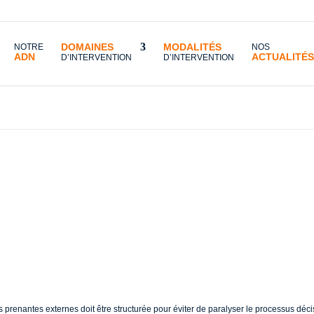
DOMAINES
MODALITÉS
NOTRE
NOS
ADN
ACTUALITÉS
D’INTERVENTION
D’INTERVENTION
nt intégrer les parties prenantes externes sans complexifier la prise de décision
égrer les parties pr
s complexifier la pr
es prenantes externes doit être structurée pour éviter de paralyser le processus déci