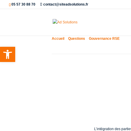
05 57 30 88 70
contact@siteadsolutions.fr
Accueil
»
Questions
»
Gouvernance RSE
»
Comme
Ouvrir la barre d’outils
Comment int
externes san
décision ?
L’intégration des parti