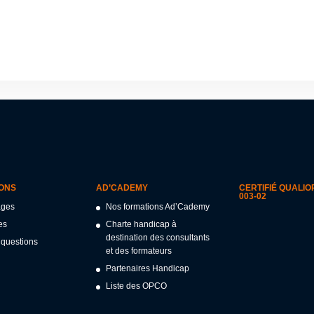
IONS
AD’CADEMY
CERTIFIÉ QUALIOP
003-02
ages
Nos formations Ad’Cademy
es
Charte handicap à
destination des consultants
 questions
et des formateurs
Partenaires Handicap
Liste des OPCO