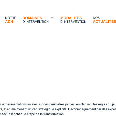
DOMAINES
MODALITÉS
NOTRE
NOS
ADN
ACTUALITÉS
D’INTERVENTION
D’INTERVENTION
Comment mettre en place une gouvernance partagée progressivement ?
ttre en place une g
ogressivement ?
xpérimentations locales sur des périmètres pilotes, en clarifiant les règles du jeu
s, et en maintenant un cap stratégique explicite. L’accompagnement par des expe
e sécuriser chaque étape de la transformation.