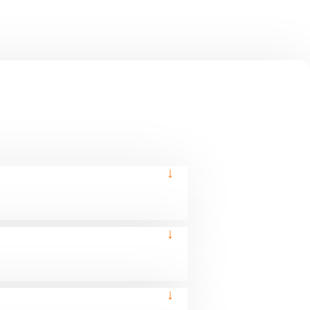
↓
↓
↓