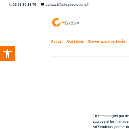
05 57 30 88 70
contact@siteadsolutions.fr
Accueil
»
Questions
»
Gouvernance partagée
»
Ouvrir la barre d’outils
Comment me
partagée pr
En commençant par des e
équipes et les manager
Ad’Solutions, permet d