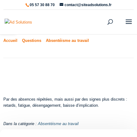
05 57 30 88 70
contact@siteadsolutions.fr
Ouvrir la barre d’outils
Accueil
»
Questions
»
Absentéisme au travail
»
Comment se
manifeste l’absentéisme ?
Comment se manifeste
l’absentéisme ?
Par des absences répétées, mais aussi par des signes plus discrets :
retards, fatigue, désengagement, baisse d’implication.
Dans la catégorie :
Absentéisme au travail