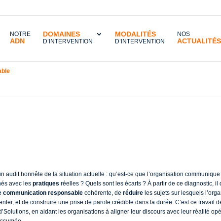
DOMAINES
MODALITÉS
NOTRE
NOS
ADN
ACTUALITÉS
D’INTERVENTION
D’INTERVENTION
able
»
Par où commencer concrètement ?
mencer concrètemen
un audit honnête de la situation actuelle : qu’est-ce que l’organisation communiqu
nés avec les
pratiques
réelles ? Quels sont les écarts ? À partir de ce diagnostic, il
de communication responsable
cohérente, de
réduire
les sujets sur lesquels l’org
senter, et de construire une prise de parole crédible dans la durée. C’est ce travail
olutions, en aidant les organisations à aligner leur discours avec leur réalité op