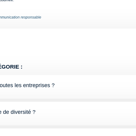
assumée.
munication responsable
GORIE :
toutes les entreprises ?
de diversité ?