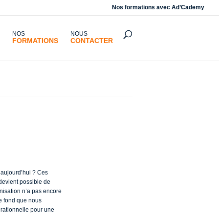
Nos formations avec
Ad’Cademy
NOS
NOUS
FORMATIONS
CONTACTER
t ?
e aujourd’hui ? Ces
 devient possible de
anisation n’a pas encore
 de fond que nous
érationnelle pour une