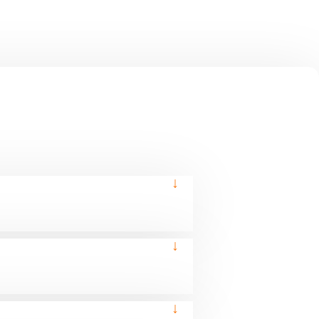
↓
↓
↓