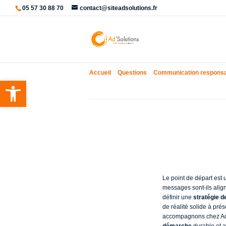
05 57 30 88 70
contact@siteadsolutions.fr
Accueil
»
Questions
»
Communication respons
Ouvrir la barre d’outils
Par où com
Le point de départ est 
messages sont-ils alig
définir une
stratégie 
de réalité solide à pré
accompagnons chez Ad’S