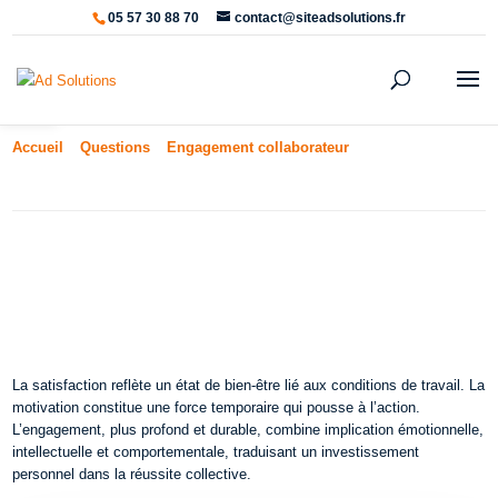
05 57 30 88 70
contact@siteadsolutions.fr
Ouvrir la barre d’outils
Accueil
»
Questions
»
Engagement collaborateur
»
Quelle est la
différence entre motivation, satisfaction et engagement ?
Quelle est la différence entre
motivation, satisfaction et
engagement ?
La satisfaction reflète un état de bien-être lié aux conditions de travail. La
motivation constitue une force temporaire qui pousse à l’action.
L’engagement, plus profond et durable, combine implication émotionnelle,
intellectuelle et comportementale, traduisant un investissement
personnel dans la réussite collective.