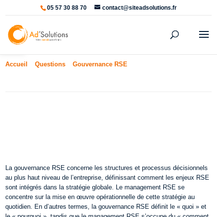
05 57 30 88 70
contact@siteadsolutions.fr
Ouvrir la barre d’outils
Accueil
»
Questions
»
Gouvernance RSE
»
Quelles différences entre
gouvernance RSE et management RSE ?
Quelles différences entre
gouvernance RSE et management
RSE ?
La gouvernance RSE concerne les structures et processus décisionnels
au plus haut niveau de l’entreprise, définissant comment les enjeux RSE
sont intégrés dans la stratégie globale. Le management RSE se
concentre sur la mise en œuvre opérationnelle de cette stratégie au
quotidien. En d’autres termes, la gouvernance RSE définit le « quoi » et
le « pourquoi », tandis que le management RSE s’occupe du « comment