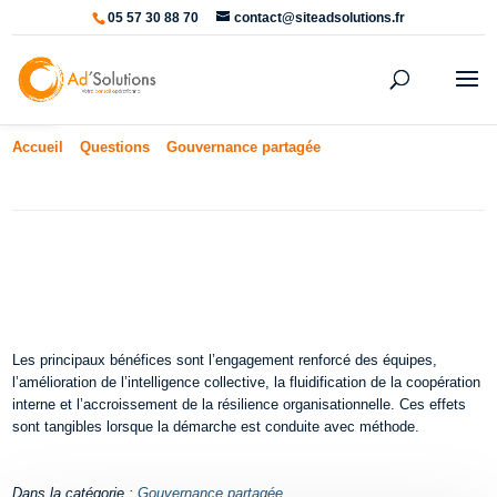
05 57 30 88 70
contact@siteadsolutions.fr
Ouvrir la barre d’outils
Accueil
»
Questions
»
Gouvernance partagée
»
Quels sont les
avantages de la gouvernance partagée ?
Quels sont les avantages de la
gouvernance partagée ?
Les principaux bénéfices sont l’engagement renforcé des équipes,
l’amélioration de l’intelligence collective, la fluidification de la coopération
interne et l’accroissement de la résilience organisationnelle. Ces effets
sont tangibles lorsque la démarche est conduite avec méthode.
Dans la catégorie :
Gouvernance partagée