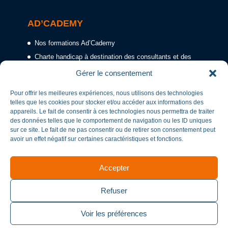
AD’CADEMY
Nos formations Ad’Cademy
Charte handicap à destination des consultants et des
formateurs
Gérer le consentement
Partenaires Handicap
Pour offrir les meilleures expériences, nous utilisons des technologies
Liste des OPCO
telles que les cookies pour stocker et/ou accéder aux informations des
appareils. Le fait de consentir à ces technologies nous permettra de traiter
des données telles que le comportement de navigation ou les ID uniques
sur ce site. Le fait de ne pas consentir ou de retirer son consentement peut
CERTIFIÉ QUALIOPI AC-REF-003-02
avoir un effet négatif sur certaines caractéristiques et fonctions.
Accepter
Refuser
CERTIFICAT N° 634251
Voir les préférences
N° de déclaration d’activité
723306722633
Pour les activités suivantes:
Actions de formation