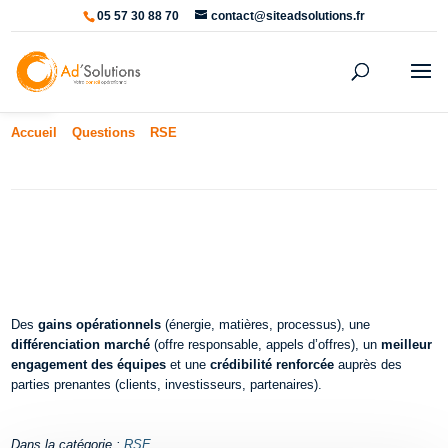
05 57 30 88 70
contact@siteadsolutions.fr
Ouvrir la barre d’outils
Accueil
»
Questions
»
RSE
»
Quels sont les bénéfices d’une démarche
RSE structurée ?
Quels sont les bénéfices d’une
démarche RSE structurée ?
Des
gains opérationnels
(énergie, matières, processus), une
différenciation marché
(offre responsable, appels d’offres), un
meilleur
engagement des équipes
et une
crédibilité renforcée
auprès des
parties prenantes (clients, investisseurs, partenaires).
Dans la catégorie :
RSE