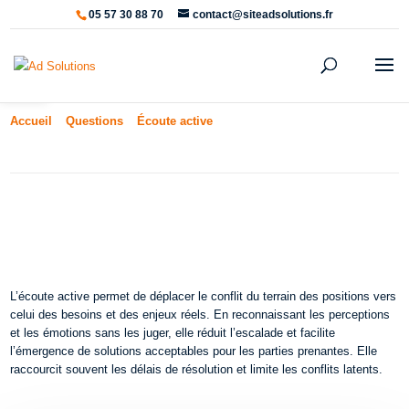
05 57 30 88 70
contact@siteadsolutions.fr
Ouvrir la barre d’outils
Accueil
»
Questions
»
Écoute active
»
Quels sont les impacts de
l’écoute active sur la gestion des conflits ?
Quels sont les impacts de l’écoute
active sur la gestion des conflits ?
L’écoute active permet de déplacer le conflit du terrain des positions vers
celui des besoins et des enjeux réels. En reconnaissant les perceptions
et les émotions sans les juger, elle réduit l’escalade et facilite
l’émergence de solutions acceptables pour les parties prenantes. Elle
raccourcit souvent les délais de résolution et limite les conflits latents.