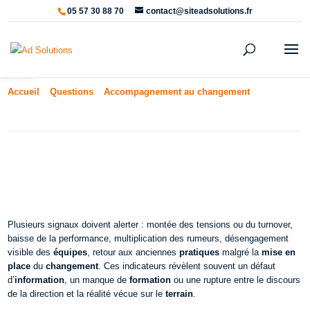
05 57 30 88 70
contact@siteadsolutions.fr
Ouvrir la barre d’outils
Accueil
»
Questions
»
Accompagnement au changement
»
Quels
sont les signes d’un changement mal accompagné ?
Quels sont les signes d’un
changement mal accompagné ?
Plusieurs signaux doivent alerter : montée des tensions ou du turnover,
baisse de la performance, multiplication des rumeurs, désengagement
visible des
équipes
, retour aux anciennes
pratiques
malgré la
mise en
place
du
changement
. Ces indicateurs révèlent souvent un défaut
d’
information
, un manque de
formation
ou une rupture entre le discours
de la direction et la réalité vécue sur le
terrain
.