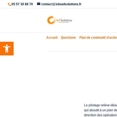
05 57 30 88 70
contact@siteadsolutions.fr
Accueil
»
Questions
»
Plan de continuité d'activ
Ouvrir la barre d’outils
Qui doit pil
d’activité ?
Le pilotage relève idéa
qui aboutit à un
plan de
direction des opération