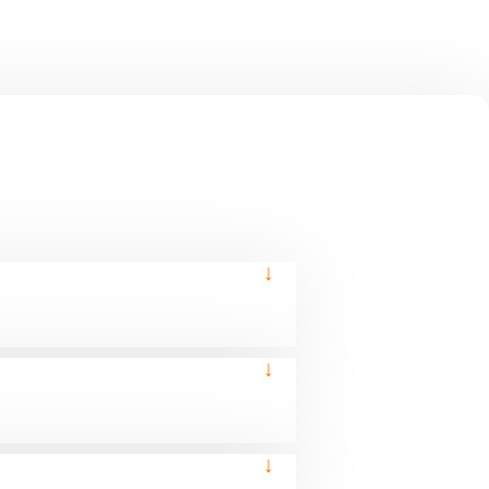
↓
↓
↓