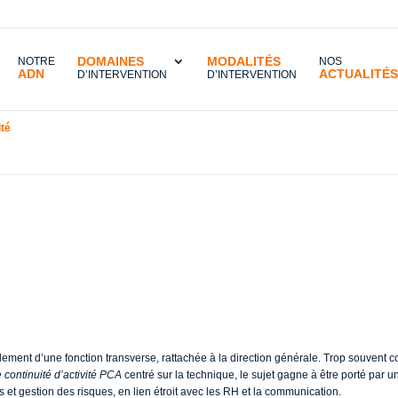
DOMAINES
MODALITÉS
NOTRE
NOS
ADN
ACTUALITÉS
D’INTERVENTION
D’INTERVENTION
ité
»
Qui doit piloter un plan de continuité d’activité ?
oter un plan de conti
lement d’une fonction transverse, rattachée à la direction générale. Trop souvent co
 continuité d’activité PCA
centré sur la technique, le sujet gagne à être porté par 
s et gestion des risques, en lien étroit avec les RH et la communication.