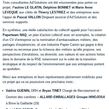
Trois consultantes Ad’Solutions ont été missionnées pour porter ce
projet, P
auline LE GLATIN, Delphine BONNET et Marie Anne
LEVEQUE
aux côtés de
Thierry LESTRIEZ
et des entreprises avec
l’appui de
Pascal VALLON
Dirigeant associé d’Ad’Solutions et des
services supports.
En synthèse, une réelle satisfaction du collectif appelé pour l’occasion
Paperteam
NAQ
, un plan d’action collectif avec en exemples, la création
d’un CV d’entreprise ou la nomination d’ambassadeurs métiers, des
partages d’expériences, et une Industrie Papier Carton qui gagne à être
connue ou reconnue pour la richesse des métiers qu’elle propose, ses
perspectives d’évolutions, sa diversité, ses valeurs et ses actions fortes
dans le domaine de la RSE notamment sur le volet de la transition
écologique et du respect de l’environnement que ses entreprises portent
au quotidien.
Merci aux entreprises et leurs représentants pleinement mobilisés pour
ce projet qui va se poursuivre ces prochains mois :
Valérie GUENIN,
DRH et
Bryan TINET
Chargé de Recrutement et
Gestion des carrières
–
ALLARD EMBALLAGES Groupe HINOJOSA
à Brive la Gaillarde (19)