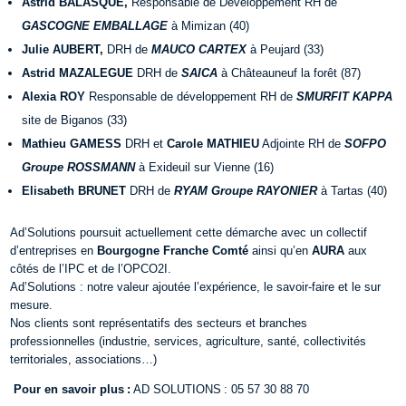
Astrid BALASQUE,
Responsable de Développement RH de
GASCOGNE EMBALLAGE
à Mimizan (40)
Julie AUBERT,
DRH
de
MAUCO CARTEX
à Peujard (33)
Astrid MAZALEGUE
DRH de
SAICA
à Châteauneuf la forêt (87)
Alexia ROY
Responsable de développement RH de
SMURFIT KAPPA
site de Biganos (33)
Mathieu GAMESS
DRH et
Carole MATHIEU
Adjointe RH de
SOFPO
Groupe ROSSMANN
à Exideuil sur Vienne (16)
Elisabeth BRUNET
DRH de
RYAM Groupe RAYONIER
à Tartas (40)
Ad’Solutions poursuit actuellement cette démarche avec un collectif
d’entreprises en
Bourgogne Franche Comté
ainsi qu’en
AURA
aux
côtés de l’IPC et de l’OPCO2I.
Ad’Solutions : notre valeur ajoutée l’expérience, le savoir-faire et le sur
mesure.
Nos clients sont représentatifs des secteurs et branches
professionnelles (industrie, services, agriculture, santé, collectivités
territoriales, associations…)
Pour en savoir plus :
AD SOLUTIONS : 05 57 30 88 70