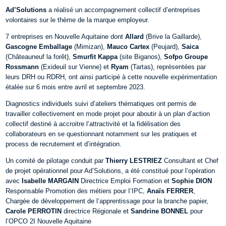
Ad’Solutions
a réalisé un accompagnement collectif d’entreprises
volontaires sur le thème de la marque employeur.
7 entreprises en Nouvelle Aquitaine dont
Allard
(Brive la Gaillarde),
Gascogne Emballage
(Mimizan),
Mauco Cartex
(Peujard),
Saica
(Châteauneuf la forêt),
Smurfit Kappa
(site Biganos),
Sofpo Groupe
Rossmann
(Exideuil sur Vienne) et
Ryam
(Tartas), représentées par
leurs DRH ou RDRH, ont ainsi participé à cette nouvelle expérimentation
étalée sur 6 mois entre avril et septembre 2023.
Diagnostics individuels suivi d’ateliers thématiques ont permis de
travailler collectivement en mode projet pour aboutir à un plan d’action
collectif destiné à accroitre l’attractivité et la fidélisation des
collaborateurs en se questionnant notamment sur les pratiques et
process de recrutement et d’intégration.
Un comité de pilotage conduit par
Thierry LESTRIEZ
Consultant et Chef
de projet opérationnel pour Ad’Solutions, a été constitué pour l’opération
avec
Isabelle MARGAIN
Directrice Emploi Formation et
Sophie DION
Responsable Promotion des métiers pour I’IPC,
Anaïs FERRER
,
Chargée de développement de l’apprentissage pour la branche papier,
Carole
PERROTIN
directrice Régionale et
Sandrine
BONNEL
pour
l’OPCO 2I Nouvelle Aquitaine