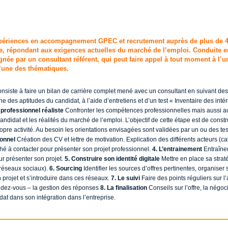
xpériences en accompagnement GPEC et recrutement auprès de plus de 4
, répondant aux exigences actuelles du marché de l’emploi. Conduite e
née par un consultant référent, qui peut faire appel à tout moment à l’u
l’une des thématiques.
siste à faire un bilan de carrière complet mené avec un consultant en suivant des
 des aptitudes du candidat, à l’aide d’entretiens et d’un test « Inventaire des intér
t professionnel réaliste
Confronter les compétences professionnelles mais aussi ac
candidat et les réalités du marché de l’emploi. L’objectif de cette étape est de const
opre activité. Au besoin les orientations envisagées sont validées par un ou des te
ionnel
Création des CV et lettre de motivation. Explication des différents acteurs (c
ché à contacter pour présenter son projet professionnel.
4. L’entrainement
Entraînem
ur présenter son projet.
5. Construire son identité digitale
Mettre en place sa strat
e (réseaux sociaux).
6. Sourcing
Identifier les sources d’offres pertinentes, organiser 
projet et s’introduire dans ces réseaux.
7. Le suivi
Faire des points réguliers sur l
endez-vous – la gestion des réponses
8. La finalisation
Conseils sur l’offre, la négoci
dat dans son intégration dans l’entreprise.