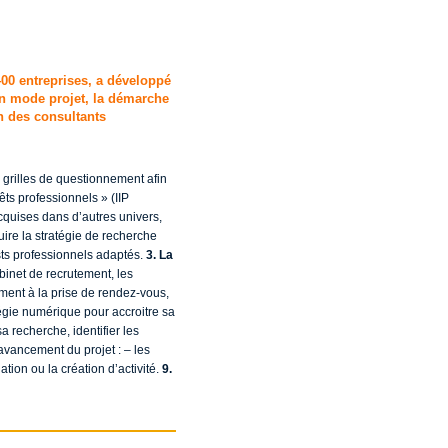
00 entreprises, a développé
n mode projet, la démarche
n des consultants
 grilles de questionnement afin
êts professionnels » (IIP
quises dans d’autres univers,
ruire la stratégie de recherche
sts professionnels adaptés.
3. La
abinet de recrutement, les
ent à la prise de rendez-vous,
égie numérique pour accroitre sa
sa recherche, identifier les
’avancement du projet : – les
ation ou la création d’activité.
9.