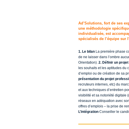
Ad’Solutions, fort de ses e
une méthodologie spécifique
individualisée, est accompag
spécialisés de l’équipe sur 
1. Le bilan
La première phase con
de ne laisser dans l’ombre aucune
Orientation).
2. Définir un proje
les souhaits et les aptitudes du 
d’emploi ou de création de sa pr
présentation du projet profess
recruteurs internes, etc) du mar
et aux techniques d’entretien po
visibilité et sa notoriété digital
réseaux en adéquation avec son 
offres d’emplois – la prise de r
L’intégration
Conseiller le candi