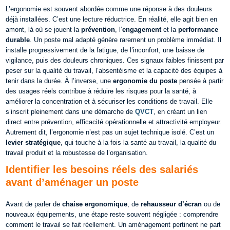
L’ergonomie est souvent abordée comme une réponse à des douleurs
déjà installées. C’est une lecture réductrice. En réalité, elle agit bien en
amont, là où se jouent la
prévention
, l’
engagement
et la
performance
durable
.
Un poste mal adapté génère rarement un problème immédiat. Il
installe progressivement de la fatigue, de l’inconfort, une baisse de
vigilance, puis des douleurs chroniques. Ces signaux faibles finissent par
peser sur la qualité du travail, l’absentéisme et la capacité des équipes à
tenir dans la durée. À l’inverse, une
ergonomie du poste
pensée à partir
des usages réels contribue à réduire les risques pour la santé, à
améliorer la concentration et à sécuriser les conditions de travail. Elle
s’inscrit pleinement dans une démarche de
QVCT
, en créant un lien
direct entre prévention, efficacité opérationnelle et attractivité employeur.
Autrement dit, l’ergonomie n’est pas un sujet technique isolé. C’est un
levier stratégique
, qui touche à la fois la santé au travail, la qualité du
travail produit et la robustesse de l’organisation.
Identifier les besoins réels des salariés
avant d’aménager un poste
Avant de parler de
chaise ergonomique
, de
rehausseur d’écran
ou de
nouveaux équipements, une étape reste souvent négligée : comprendre
comment le travail se fait réellement. Un aménagement pertinent ne part