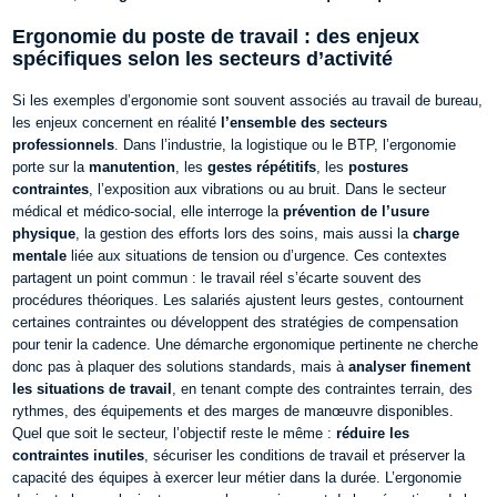
Ergonomie du poste de travail : des enjeux
spécifiques selon les secteurs d’activité
Si les exemples d’ergonomie sont souvent associé
s au travail de bureau,
les enjeux concernent en réalité
l’ensemble des secteurs
professionnels
. Dans l’industrie, la logistique ou le BTP, l’ergonomie
porte sur la
man
utention
, les
gestes répétitifs
, les
postures
contraintes
, l’exposition aux vibrations ou au bruit. Dans le secteur
médical et médico-social, elle interroge la
prévention de l’usure
physique
, la gestion des efforts lors des soins, mais aussi la
charge
mentale
liée aux situations de tension ou d’urgence.
Ces contextes
partagent un point commun : le travail réel s’é
carte souvent des
procédures théoriques. Les salariés ajustent leurs gestes, contournent
certaines contraintes ou développent des stratégies de compensation
pour tenir la cade
nce. Une démarche ergonomique pertinente ne cherche
donc pas à plaquer des solutions standards, mais à
analyser finement
les situations de travail
, en tenant compte des contraintes terrain, des
rythmes, des équipements et des marges de manœuvre disponibles.
Quel que soit le secteur, l’objectif reste le même :
réduire les
contraintes inutiles
, sécuriser les conditions de travail et préserver l
a
capacité des équipes à exercer leur métier dans la durée. L’ergonomie