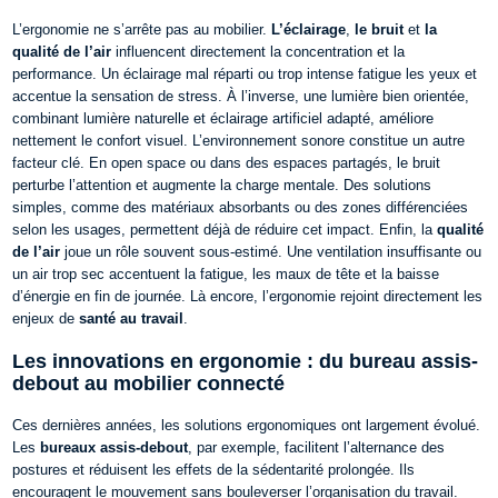
L’ergonomie ne s’arrête pas au mobilier.
L’éclairage
,
le bruit
et
la
qualité de l’air
influencent directement la concentration et la
performance. Un éclairage mal réparti ou trop intense fatigue les yeux et
accentue la sensation de stress. À l’inverse, une lumière bien orientée,
combinant lumière naturelle et éclairage artificiel adapté, améliore
nettement le confort visuel.
L’environnement sonore constitue un autre
facteur clé. En open space ou dans des espaces partagés, le bruit
perturbe l’attention et augmente la charge mentale. Des solutions
simples, comme des matériaux absorbants ou des zones différenciées
selon les usages, permettent déjà de réduire cet impact.
Enfin, la
qualité
de l’air
joue un rôle souvent sous-estimé. Une ventilation insuffisante ou
un air trop sec accentuent la fatigue, les maux de tête et la baisse
d’énergie en fin de journée. Là encore, l’ergonomie rejoint directement les
enjeux de
santé au travail
.
Les innovations en ergonomie : du bureau assis-
debout au mobilier connecté
Ces dernières années, les solutions ergonomiques ont largement évolué.
Les
bureaux assis-debout
, par exemple, facilitent l’alternance des
postures et réduisent les effets de la sédentarité prolongée. Ils
encouragent le mouvement sans bouleverser l’organisation du travail.