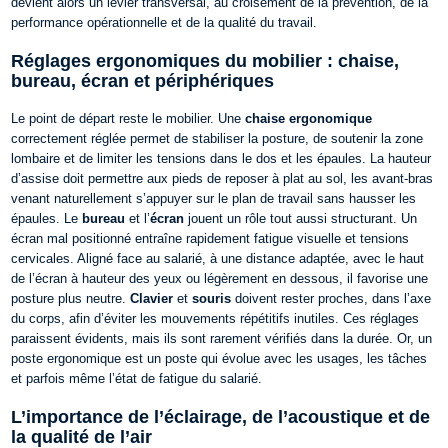
devient alors un levier transversal, au croisement de la prévention, de la
performance opérationnelle et de la qualité du travail.
Réglages ergonomiques du mobilier : chaise,
bureau, écran et périphériques
Le point de départ reste le mobilier. Une
chaise ergonomique
correctement réglée permet de stabiliser la posture, de soutenir la zone
lombaire et de limiter les tensions dans le dos et les épaules. La hauteur
d’assise doit permettre aux pieds de reposer à plat au sol, les avant-bras
venant naturellement s’appuyer sur le plan de travail sans hausser les
épaules.
Le
bureau
et l’
écran
jouent un rôle tout aussi structurant. Un
écran mal positionné entraîne rapidement fatigue visuelle et tensions
cervicales. Aligné face au salarié, à une distance adaptée, avec le haut
de l’écran à hauteur des yeux ou légèrement en dessous, il favorise une
posture plus neutre.
Clavier
et
souris
doivent rester proches, dans l’axe
du corps, afin d’éviter les mouvements répétitifs inutiles.
Ces réglages
paraissent évidents, mais ils sont rarement vérifiés dans la durée. Or, un
poste ergonomique est un poste qui évolue avec les usages, les tâches
et parfois même l’état de fatigue du salarié.
L’importance de l’éclairage, de l’acoustique et de
la qualité de l’air