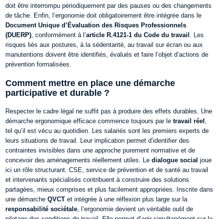
doit être interrompu périodiquement par des pauses ou des changements
de tâche. Enfin, l’ergonomie doit obligatoirement être intégrée dans le
Document Unique d’Évaluation des Risques Professionnels
(DUERP)
, conformément à l’
article R.4121-1 du Code du travail
. Les
risques liés aux postures, à la sédentarité, au travail sur écran ou aux
manutentions doivent être identifiés, évalués et faire l’objet d’actions de
prévention formalisées.
Comment mettre en place une démarche
participative et durable ?
Respecter le cadre légal ne suffit pas à produire des effets durables. Une
démarche ergonomique efficace commence toujours par le
travail réel
,
tel qu’il est vécu au quotidien. Les salariés sont les premiers experts de
leurs situations de travail. Leur implication permet d’identifier des
contraintes invisibles dans une approche purement normative et de
concevoir des aménagements réellement utiles.
Le
dialogue social
joue
ici un rôle structurant. CSE, service de prévention et de santé au travail
et intervenants spécialisés contribuent à construire des solutions
partagées, mieux comprises et plus facilement appropriées.
Inscrite dans
une démarche
QVCT
et intégrée à une réflexion plus large sur la
responsabilité sociétale
, l’ergonomie devient un véritable outil de
pilotage des conditions de travail. Elle permet d’agir simultanément sur la