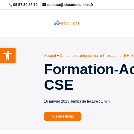
05 57 30 88 70
contact@siteadsolutions.fr
Ouvrir la barre d’outils
Accueil
»
Domaines d'intervention
»
Prestations : RH,
Formation-Ac
CSE
16 janvier 2023
Temps de lecture : 1 min
Vos questions